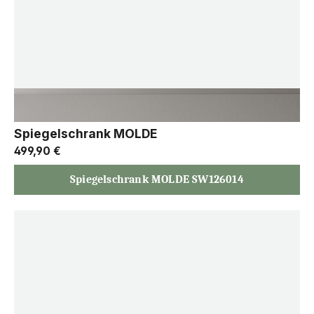
Spiegelschrank MOLDE
Regulärer Preis:
499,90 €
Spiegelschrank MOLDE SW126014