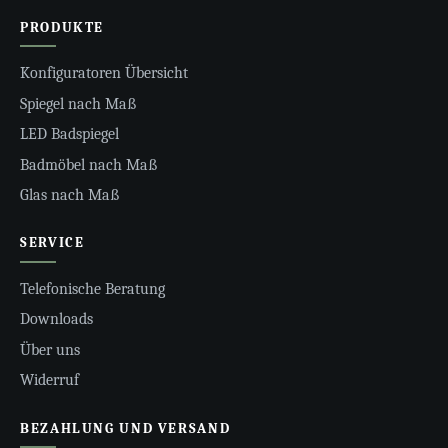
PRODUKTE
Konfiguratoren Übersicht
Spiegel nach Maß
LED Badspiegel
Badmöbel nach Maß
Glas nach Maß
SERVICE
Telefonische Beratung
Downloads
Über uns
Widerruf
BEZAHLUNG UND VERSAND