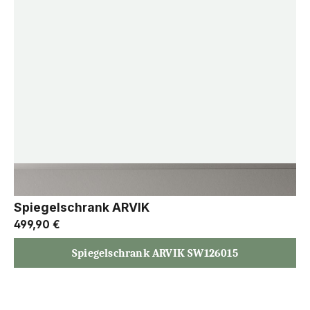
Spiegelschrank ARVIK
Regulärer Preis:
499,90 €
Spiegelschrank ARVIK SW126015