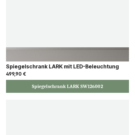
Spiegelschrank LARK mit LED-Beleuchtung
Regulärer Preis:
499,90 €
Spiegelschrank LARK SW126002