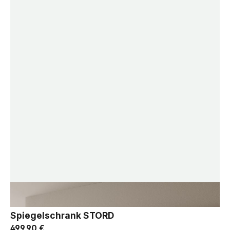
Spiegelschrank STORD
Regulärer Preis:
499,90 €