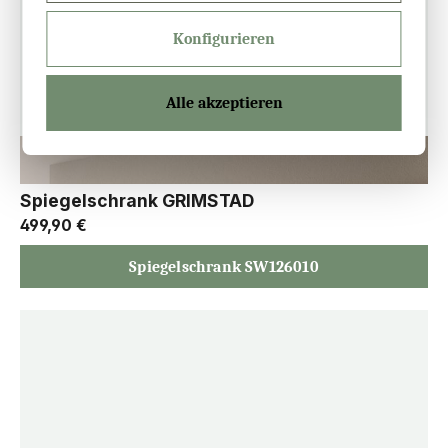
Konfigurieren
Alle akzeptieren
Spiegelschrank GRIMSTAD
Regulärer Preis:
499,90 €
Spiegelschrank SW126010