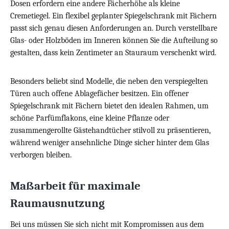
Dosen erfordern eine andere Fächerhöhe als kleine
Cremetiegel. Ein flexibel geplanter Spiegelschrank mit Fächern
passt sich genau diesen Anforderungen an. Durch verstellbare
Glas- oder Holzböden im Inneren können Sie die Aufteilung so
gestalten, dass kein Zentimeter an Stauraum verschenkt wird.
Besonders beliebt sind Modelle, die neben den verspiegelten
Türen auch offene Ablagefächer besitzen. Ein offener
Spiegelschrank mit Fächern bietet den idealen Rahmen, um
schöne Parfümflakons, eine kleine Pflanze oder
zusammengerollte Gästehandtücher stilvoll zu präsentieren,
während weniger ansehnliche Dinge sicher hinter dem Glas
verborgen bleiben.
Maßarbeit für maximale
Raumausnutzung
Bei uns müssen Sie sich nicht mit Kompromissen aus dem