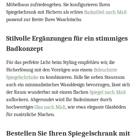
Möbelhaus zufriedengeben. Sie konfigurieren Ihren
Spiegelschrank mit Fächern als echtes
Badmöbel nach Maß
passend zur Breite Ihres Waschtischs.
Stilvolle Ergänzungen für ein stimmiges
Badkonzept
Für das perfekte Licht beim Styling empfehlen wir, die
Fächerlösung mit den Vorzügen aus einem
Beleuchtete
Spiegelschränke
zu kombinieren. Falls Sie neben Stauraum
auch ein minimalistisches Wanddesign bevorzugen, lässt sich
der Raum wunderbar mit einem flachen
Spiegel nach Maß
auflockern. Abgerundet wird Ihr Badezimmer durch
hochwertiges
Glas nach Maß
, wie etwa elegante Glasböden
für zusätzliche Nischen.
Bestellen Sie Ihren Spiegelschrank mit