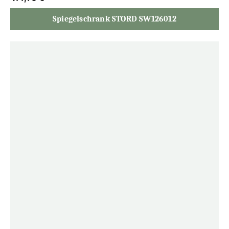
Spiegelschrank STORD SW126012