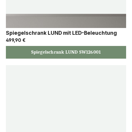
Spiegelschrank LUND mit LED-Beleuchtung
Regulärer Preis:
499,90 €
Spiegelschrank LUND SW126001