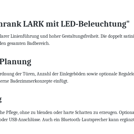
chrank LARK mit LED-Beleuchtung"
rer Linienführung und hoher Gestaltungsfreiheit. Die doppelt satin
den gesamten Badbereich.
r Planung
rdnung der Türen, Anzahl der Einlegeböden sowie optionale Regalele
derne Badezimmerkonzepte einfügt.
g
iche Pflege, ohne zu blenden oder harte Schatten zu erzeugen. Option
sen oder USB-Anschlüsse. Auch ein Bluetooth-Lautsprecher kann ergä