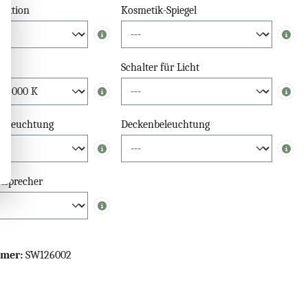
nktion
Kosmetik-Spiegel
Info
Info
Schalter für Licht
Info
Info
beleuchtung
Deckenbeleuchtung
Info
Info
tsprecher
Info
mmer:
SW126002