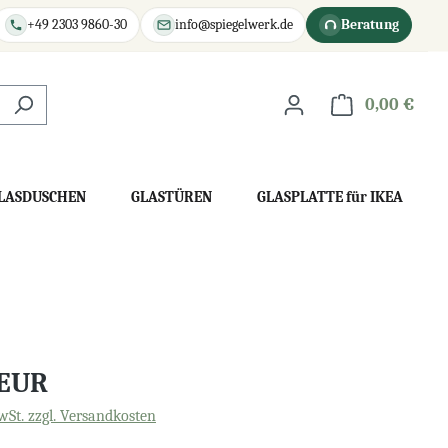
+49 2303 9860-30
info@spiegelwerk.de
Beratung
0,00 €
War
LASDUSCHEN
GLASTÜREN
GLASPLATTE für IKEA
 EUR
wSt. zzgl. Versandkosten