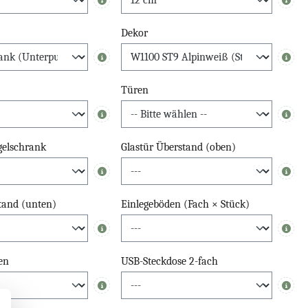
Info
Info
Dekor
Info
Info
Türen
Info
Info
egelschrank
Glastür Überstand (oben)
Info
Info
tand (unten)
Einlegeböden (Fach × Stück)
Info
Info
en
USB-Steckdose 2-fach
Info
Info