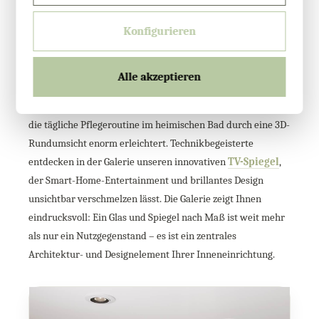
Lassen Sie sich von unserer interaktiven Bildergalerie
Konfigurieren
inspirieren. Klicken und wischen Sie durch verschiedene
Raumkonzepte und sehen Sie selbst, wie unsere Glas und
Spiegel nach Maß in der Realität wirken. Betrachten Sie, wie
Alle akzeptieren
ein deckenhoher
Ganzkörperspiegel
eine kleine Ankleide
optisch verdoppelt oder wie ein funktionaler
Klappspiegel
die tägliche Pflegeroutine im heimischen Bad durch eine 3D-
Rundumsicht enorm erleichtert. Technikbegeisterte
entdecken in der Galerie unseren innovativen
TV-Spiegel
,
der Smart-Home-Entertainment und brillantes Design
unsichtbar verschmelzen lässt. Die Galerie zeigt Ihnen
eindrucksvoll: Ein Glas und Spiegel nach Maß ist weit mehr
als nur ein Nutzgegenstand – es ist ein zentrales
Architektur- und Designelement Ihrer Inneneinrichtung.