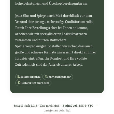
hohe Belastungen und Überkopfverglasungen an.
Jedes Glas und Spiegel nach Maß durchläuft vor dem
Versand eine strenge, mehrstufige Qualitätskontrolle.
Damit Ihre Bestellung sicher bei Ihnen ankommt,
arbeiten wir mit spezialisierten Logistikpartnern
zusammen und nutzen stoßsichere
Spezialverpackungen. So stellen wir sicher, dass auch
große und schwere Formate unversehrt direkt an Ihrer
Haustür eintreffen. Ihr Komfort und Ihre vollste
Zufriedenheit sind der Antrieb unserer Arbeit.
Millimetergenau
Individuell planbar
Hochwertig verarbeitet
Spiegel nach Maß
·
Glas nach Maß
·
Badmöbel, ESG & VSG
—
passgenau gefertigt