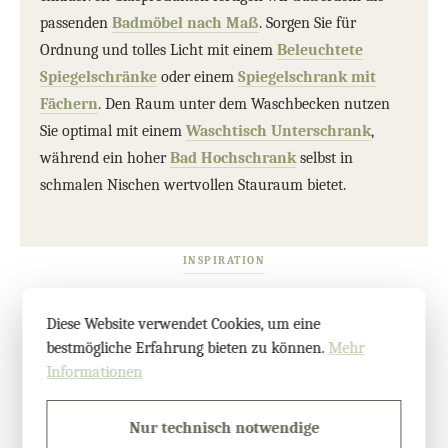
passenden
Badmöbel nach Maß
. Sorgen Sie für
Ordnung und tolles Licht mit einem
Beleuchtete
Spiegelschränke
oder einem
Spiegelschrank mit
Fächern
. Den Raum unter dem Waschbecken nutzen
Sie optimal mit einem
Waschtisch Unterschrank
,
während ein hoher
Bad Hochschrank
selbst in
schmalen Nischen wertvollen Stauraum bietet.
INSPIRATION
Interaktive Galerie:
Diese Website verwendet Cookies, um eine
Erleben Sie Glas und
bestmögliche Erfahrung bieten zu können.
Mehr
Informationen
Spiegel nach Maß in
Aktion
Nur technisch notwendige