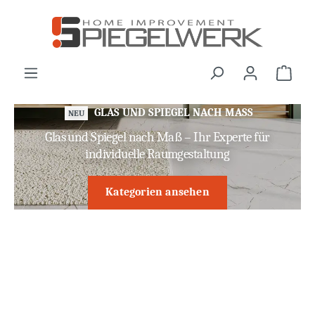
alt springen
War
GLAS UND SPIEGEL NACH MASS
NEU
Glas und Spiegel nach Maß – Ihr Experte für
individuelle Raumgestaltung
Kategorien ansehen