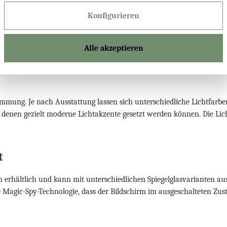
Konfigurieren
rkung, die sich sowohl für den täglichen Gebrauch als auch für stimm
Alle akzeptieren
ochwertiges Designobjekt mit klarer architektonischer Wirkung.
timmung. Je nach Ausstattung lassen sich unterschiedliche Lichtfarb
 denen gezielt moderne Lichtakzente gesetzt werden können. Die Lic
t
 erhältlich und kann mit unterschiedlichen Spiegelglasvarianten ausg
die Magic-Spy-Technologie, dass der Bildschirm im ausgeschalteten Zu