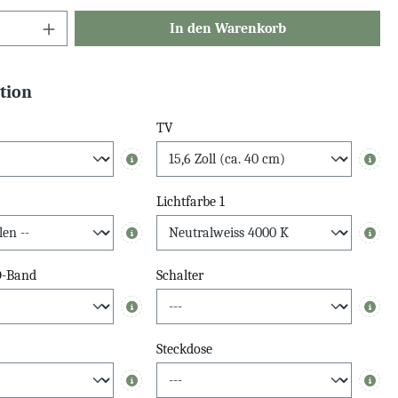
In den Warenkorb
tion
TV
Info
Info
Lichtfarbe 1
Info
Info
D-Band
Schalter
Info
Info
Steckdose
Info
Info