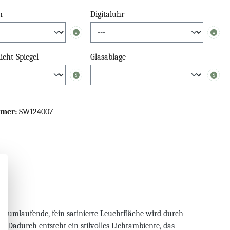
n
Digitaluhr
Info
Info
cht-Spiegel
Glasablage
Info
Info
mmer:
SW124007
e umlaufende, fein satinierte Leuchtfläche wird durch
 Dadurch entsteht ein stilvolles Lichtambiente, das