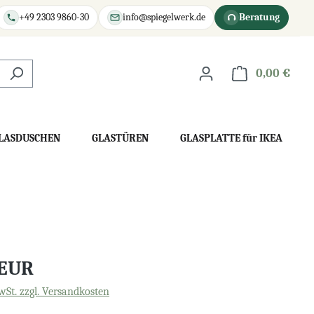
+49 2303 9860-30
info@spiegelwerk.de
Beratung
0,00 €
War
LASDUSCHEN
GLASTÜREN
GLASPLATTE für IKEA
 EUR
wSt. zzgl. Versandkosten