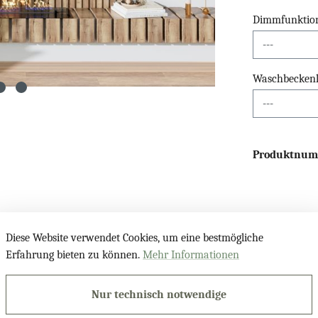
Dimmfunktio
Waschbeckenli
Produktnu
Diese Website verwendet Cookies, um eine bestmögliche
Erfahrung bieten zu können.
Mehr Informationen
l T403 mit LED-Beleuchtung"
Nur technisch notwendige
it hochwertiger Technik und einer klaren, eleganten Formsprache. Di
d sorgt für eine gleichmäßige, angenehme Ausleuchtung des Raumes.