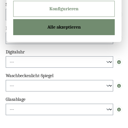
Steckdose
Konfigurieren
Info
Alle akzeptieren
Dimmfunktion
Info
Digitaluhr
Info
Waschbeckenlicht-Spiegel
Info
Glasablage
Info