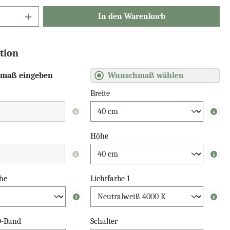
In den Warenkorb
tion
maß eingeben
Wunschmaß wählen
Breite
Info
Info
Höhe
Info
Info
he
Lichtfarbe 1
Info
Info
D-Band
Schalter