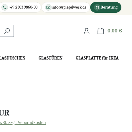
+49 2303 9860-30
info@spiegelwerk.de
Beratung
0,00 €
War
LASDUSCHEN
GLASTÜREN
GLASPLATTE für IKEA
EUR
wSt. zzgl. Versandkosten