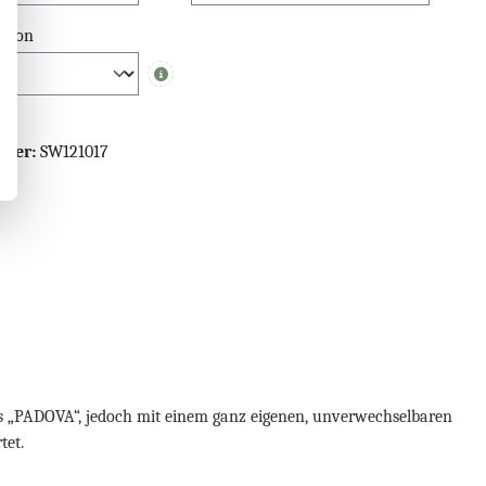
ktion
Info
mmer:
SW121017
s „PADOVA“, jedoch mit einem ganz eigenen, unverwechselbaren
tet.