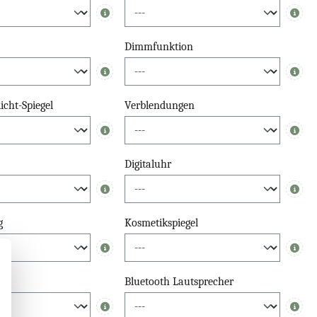
Info
Info
Dimmfunktion
Info
Info
cht-Spiegel
Verblendungen
Info
Info
Digitaluhr
Info
Info
g
Kosmetikspiegel
Info
Info
Bluetooth Lautsprecher
Info
Info