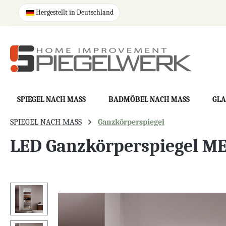
springen
Zur Hauptnavigation springen
Hergestellt in Deutschland
SPIEGEL NACH MASS
BADMÖBEL NACH MASS
GLA
SPIEGEL NACH MASS
Ganzkörperspiegel
LED Ganzkörperspiegel M
Bildergalerie überspringen