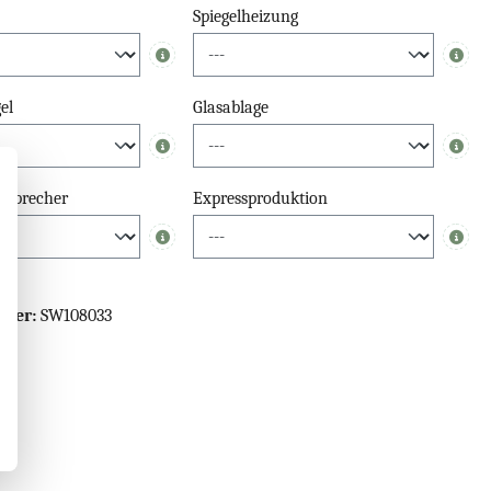
Spiegelheizung
Info
Info
el
Glasablage
Info
Info
tsprecher
Expressproduktion
Info
Info
mmer:
SW108033