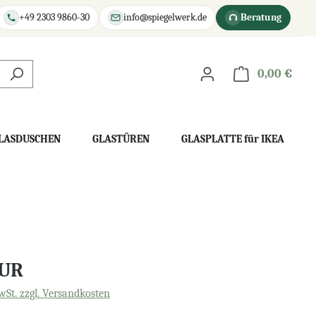
+49 2303 9860-30
info@spiegelwerk.de
Beratung
0,00 €
War
LASDUSCHEN
GLASTÜREN
GLASPLATTE für IKEA
EUR
wSt. zzgl. Versandkosten