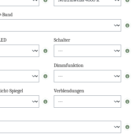
Info
Info
D-Band
Info
 LED
Schalter
Info
Info
Dimmfunktion
Info
Info
cht-Spiegel
Verblendungen
Info
Info
Info