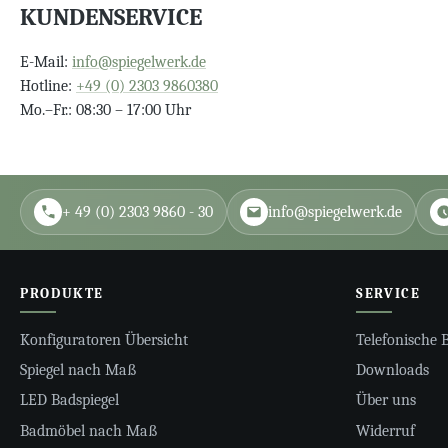
KUNDENSERVICE
E-Mail:
info@spiegelwerk.de
Hotline:
+49 (0) 2303 9860380
Mo.–Fr.: 08:30 – 17:00 Uhr
+ 49 (0) 2303 9860 - 30
info@spiegelwerk.de
PRODUKTE
SERVICE
Konfiguratoren Übersicht
Telefonische 
Spiegel nach Maß
Downloads
LED Badspiegel
Über uns
Badmöbel nach Maß
Widerruf