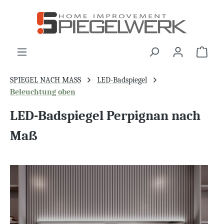
alt springen
War
SPIEGEL NACH MASS
LED-Badspiegel
Beleuchtung oben
LED-Badspiegel Perpignan nach
Maß
Bildergalerie überspringen