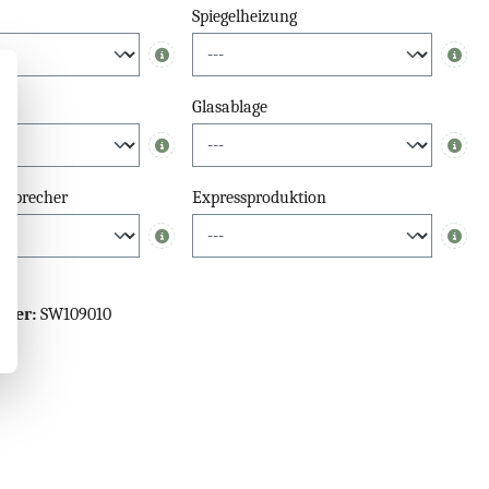
Spiegelheizung
Info
Info
el
Glasablage
Info
Info
tsprecher
Expressproduktion
Info
Info
mmer:
SW109010