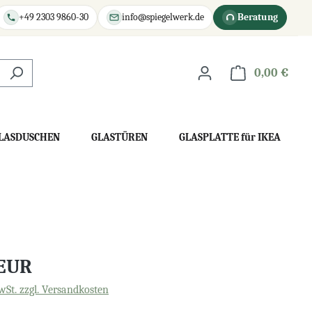
+49 2303 9860-30
info@spiegelwerk.de
Beratung
0,00 €
War
LASDUSCHEN
GLASTÜREN
GLASPLATTE für IKEA
 EUR
wSt. zzgl. Versandkosten