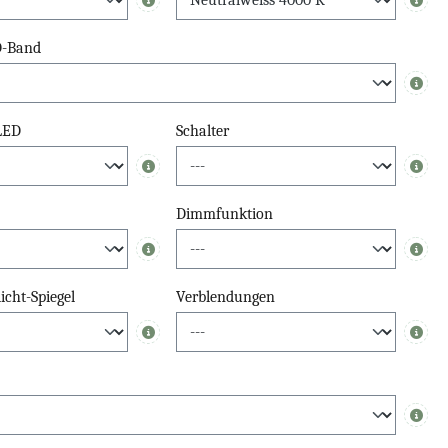
Info
Info
D-Band
Info
 LED
Schalter
Info
Info
Dimmfunktion
Info
Info
cht-Spiegel
Verblendungen
Info
Info
Info