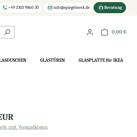
+49 2303 9860-30
info@spiegelwerk.de
Beratung
0,00 €
War
LASDUSCHEN
GLASTÜREN
GLASPLATTE für IKEA
 EUR
wSt. zzgl. Versandkosten