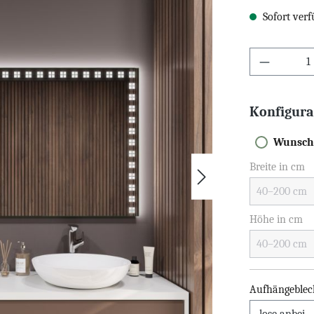
Sofort verf
Konfigura
Wunsch
Breite in cm
Höhe in cm
Aufhängeblec