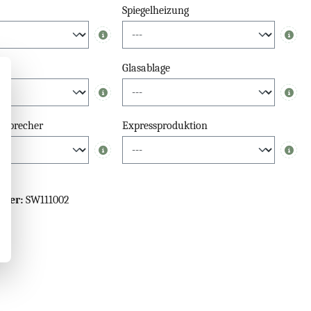
Spiegelheizung
Info
Info
el
Glasablage
Info
Info
tsprecher
Expressproduktion
Info
Info
mmer:
SW111002