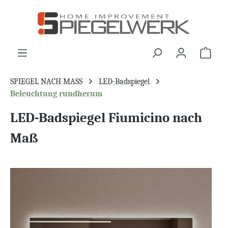
alt springen
War
SPIEGEL NACH MASS
LED-Badspiegel
Beleuchtung rundherum
LED-Badspiegel Fiumicino nach
Maß
Bildergalerie überspringen