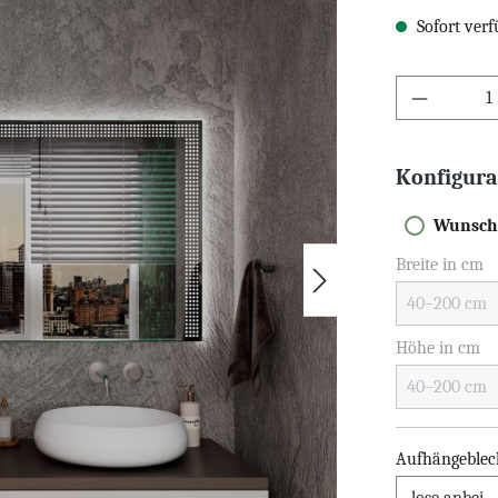
Sofort verf
Konfigura
Wunsch
Breite in cm
Höhe in cm
Aufhängeblec