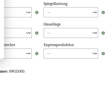
Spiegelheizung
Info
Info
el
Glasablage
Info
Info
tsprecher
Expressproduktion
Info
Info
mmer:
SW111005