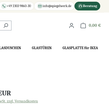
+49 2303 9860-30
info@spiegelwerk.de
Beratung
0,00 €
War
LASDUSCHEN
GLASTÜREN
GLASPLATTE für IKEA
 EUR
wSt. zzgl. Versandkosten