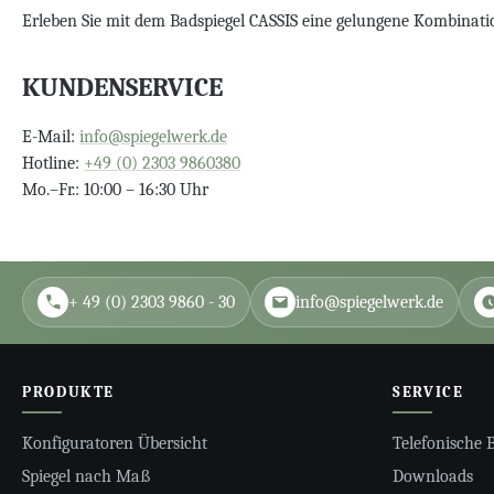
Erleben Sie mit dem Badspiegel CASSIS eine gelungene Kombination
KUNDENSERVICE
E-Mail:
info@spiegelwerk.de
Hotline:
+49 (0) 2303 9860380
Mo.–Fr.: 10:00 – 16:30 Uhr
+ 49 (0) 2303 9860 - 30
info@spiegelwerk.de
PRODUKTE
SERVICE
Konfiguratoren Übersicht
Telefonische 
Spiegel nach Maß
Downloads