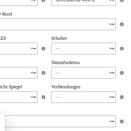
Info
Info
D-Band
Info
 LED
Schalter
Info
Info
Dimmfunktion
Info
Info
cht-Spiegel
Verblendungen
Info
Info
Info