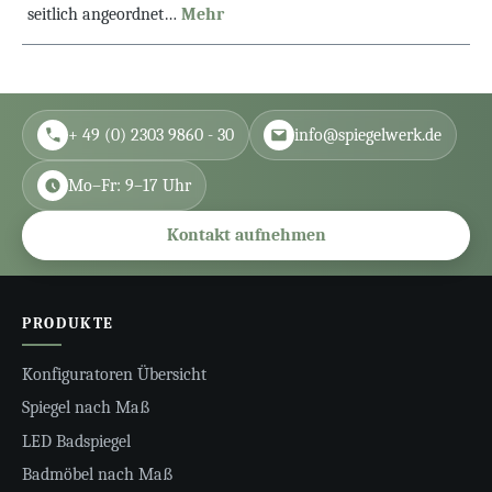
seitlich angeordnet…
Mehr
+ 49 (0) 2303 9860 - 30
info@spiegelwerk.de
Mo–Fr: 9–17 Uhr
Kontakt aufnehmen
PRODUKTE
Konfiguratoren Übersicht
Spiegel nach Maß
LED Badspiegel
Badmöbel nach Maß