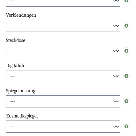
Info
Verblendungen
Info
Steckdose
Info
Digitaluhr
Info
Spiegelheizung
Info
Kosmetikspiegel
Info