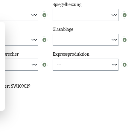
Spiegelheizung
Info
Info
el
Glasablage
Info
Info
tsprecher
Expressproduktion
Info
Info
mmer:
SW109019