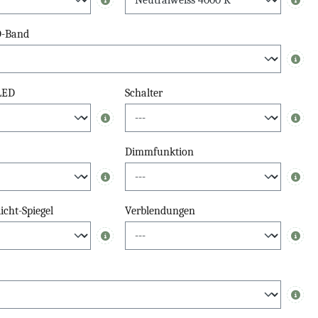
Info
Info
D-Band
Info
 LED
Schalter
Info
Info
Dimmfunktion
Info
Info
cht-Spiegel
Verblendungen
Info
Info
Info