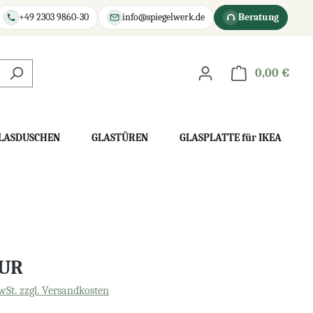
+49 2303 9860-30
info@spiegelwerk.de
Beratung
0,00 €
War
LASDUSCHEN
GLASTÜREN
GLASPLATTE für IKEA
EUR
wSt. zzgl. Versandkosten