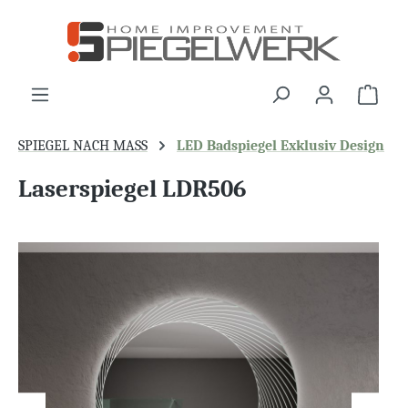
alt springen
War
SPIEGEL NACH MASS
LED Badspiegel Exklusiv Design
Laserspiegel LDR506
Bildergalerie überspringen