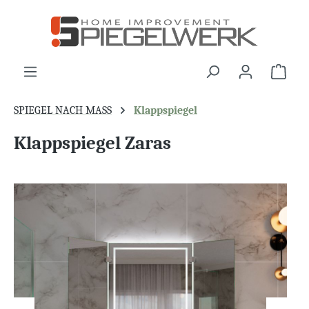
alt springen
War
SPIEGEL NACH MASS
Klappspiegel
Klappspiegel Zaras
Bildergalerie überspringen