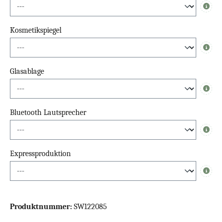
Info
Kosmetikspiegel
Info
Glasablage
Info
Bluetooth Lautsprecher
Info
Expressproduktion
Info
Produktnummer:
SW122085