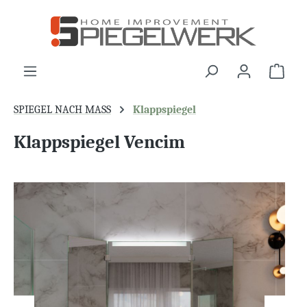
alt springen
War
SPIEGEL NACH MASS
Klappspiegel
Klappspiegel Vencim
Bildergalerie überspringen