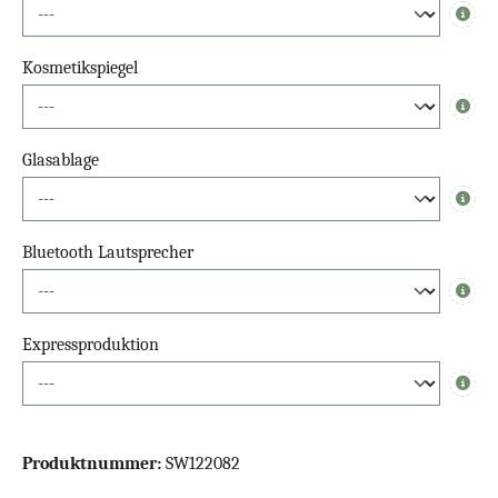
Info
Kosmetikspiegel
Info
Glasablage
Info
Bluetooth Lautsprecher
Info
Expressproduktion
Info
Produktnummer:
SW122082