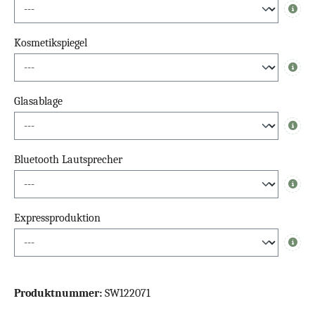
Info
Kosmetikspiegel
Info
Glasablage
Info
Bluetooth Lautsprecher
Info
Expressproduktion
Info
Produktnummer:
SW122071