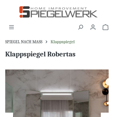
alt springen
War
SPIEGEL NACH MASS
Klappspiegel
Klappspiegel Robertas
Bildergalerie überspringen