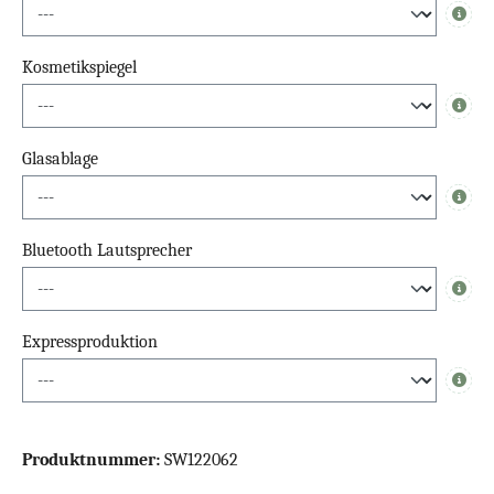
Info
Kosmetikspiegel
Info
Glasablage
Info
Bluetooth Lautsprecher
Info
Expressproduktion
Info
Produktnummer:
SW122062