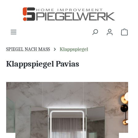
alt springen
War
SPIEGEL NACH MASS
Klappspiegel
Klappspiegel Pavias
Bildergalerie überspringen