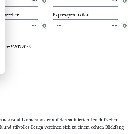
Info
Info
tsprecher
Expressproduktion
Info
Info
mmer:
SW122056
Sandstrand-Blumenmuster auf den satinierten Leuchtflächen
k und stilvolles Design vereinen sich zu einem echten Blickfang