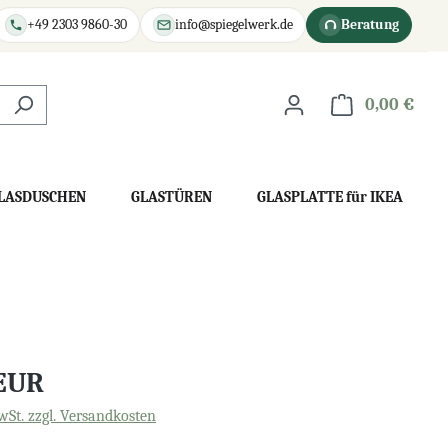
+49 2303 9860-30
info@spiegelwerk.de
Beratung
0,00 €
War
LASDUSCHEN
GLASTÜREN
GLASPLATTE für IKEA
 EUR
wSt. zzgl. Versandkosten