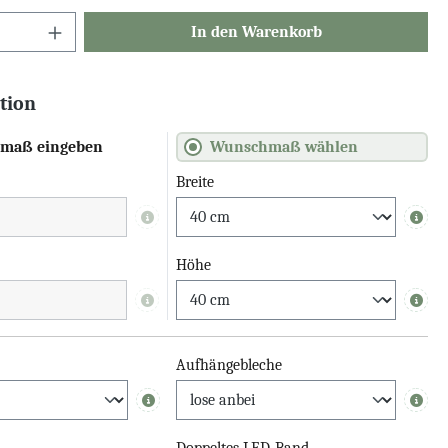
In den Warenkorb
tion
maß eingeben
Wunschmaß wählen
Breite
Info
Info
Höhe
Info
Info
Aufhängebleche
Info
Info