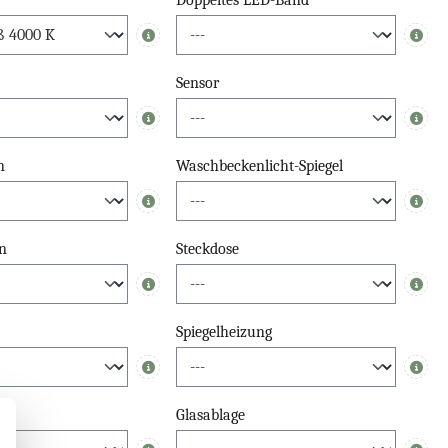
Doppeltes LED-Band
Info
Info
Sensor
Info
Info
n
Waschbeckenlicht-Spiegel
Info
Info
n
Steckdose
Info
Info
Spiegelheizung
Info
Info
el
Glasablage