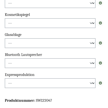
Info
Kosmetikspiegel
Info
Glasablage
Info
Bluetooth Lautsprecher
Info
Expressproduktion
Info
Produktnummer:
SW122047