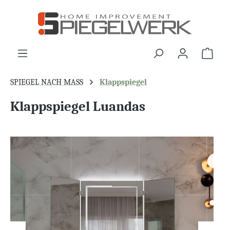
alt springen
War
SPIEGEL NACH MASS
Klappspiegel
Klappspiegel Luandas
Bildergalerie überspringen