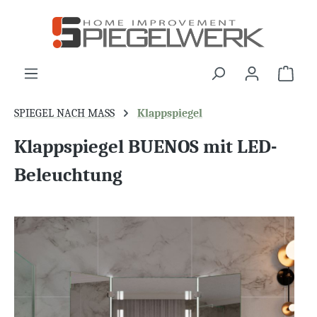
alt springen
War
SPIEGEL NACH MASS
Klappspiegel
Klappspiegel BUENOS mit LED-
Beleuchtung
Bildergalerie überspringen