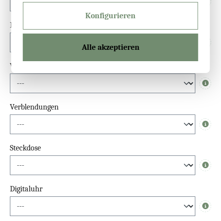
Info
Konfigurieren
Dimmfunktion
Alle akzeptieren
Info
Waschbeckenlicht-Spiegel
Info
Verblendungen
Info
Steckdose
Info
Digitaluhr
Info