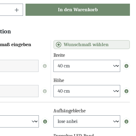
In den Warenkorb
tion
maß eingeben
Wunschmaß wählen
Breite
Info
Info
Höhe
Info
Info
Aufhängebleche
Info
Info