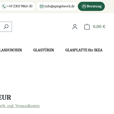
+49 2303 9860-30
info@spiegelwerk.de
Beratung
0,00 €
War
LASDUSCHEN
GLASTÜREN
GLASPLATTE für IKEA
 EUR
wSt. zzgl. Versandkosten