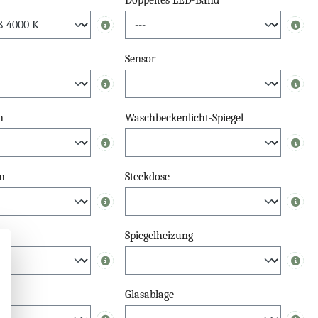
Doppeltes LED-Band
Info
Info
Sensor
Info
Info
n
Waschbeckenlicht-Spiegel
Info
Info
n
Steckdose
Info
Info
Spiegelheizung
Info
Info
el
Glasablage