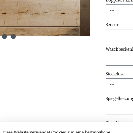
Doppeltes LE
Sensor
Waschbeckenli
Steckdose
Spiegelheizun
Glasablage
Diese Website verwendet Cookies, um eine bestmögliche