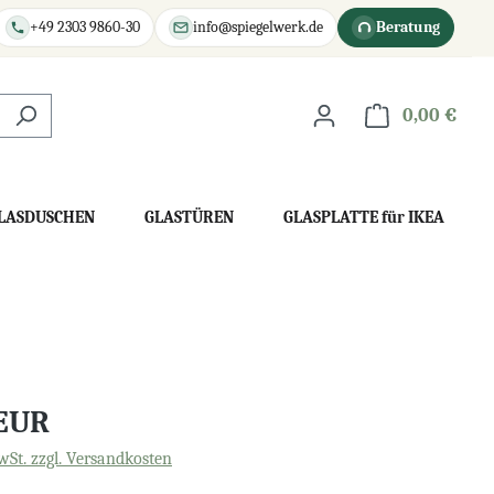
+49 2303 9860-30
info@spiegelwerk.de
Beratung
0,00 €
War
LASDUSCHEN
GLASTÜREN
GLASPLATTE für IKEA
 EUR
wSt. zzgl. Versandkosten