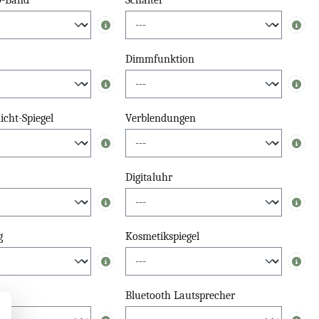
D-Band
Schalter
Info
Info
Dimmfunktion
Info
Info
cht-Spiegel
Verblendungen
Info
Info
Digitaluhr
Info
Info
g
Kosmetikspiegel
Info
Info
Bluetooth Lautsprecher