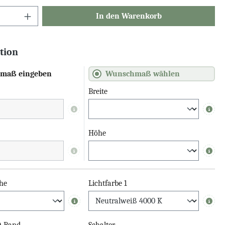
In den Warenkorb
tion
maß eingeben
Wunschmaß wählen
Breite
Info
Info
Höhe
Info
Info
he
Lichtfarbe 1
Info
Info