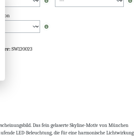
Info
Info
ktion
Info
mmer:
SW120023
rscheinungsbild. Das fein gelaserte Skyline-Motiv von München
mlaufende LED-Beleuchtung, die für eine harmonische Lichtwirkung