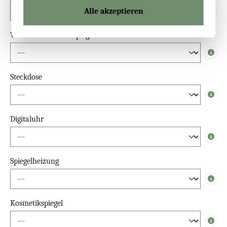
Alle akzeptieren
Info
Waschbeckenlicht-Spiegel
Info
Steckdose
Info
Digitaluhr
Info
Spiegelheizung
Info
Kosmetikspiegel
Info