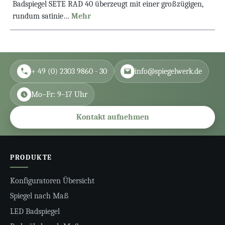
Badspiegel SETE RAD 40 überzeugt mit einer großzügigen,
rundum satinie…
Mehr
+ 49 (0) 2303 9860 - 30
info@spiegelwerk.de
Mo–Fr: 9–17 Uhr
Kontakt aufnehmen
PRODUKTE
Konfiguratoren Übersicht
Spiegel nach Maß
LED Badspiegel