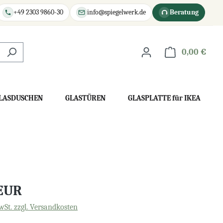
+49 2303 9860-30
info@spiegelwerk.de
Beratung
0,00 €
War
LASDUSCHEN
GLASTÜREN
GLASPLATTE für IKEA
 EUR
wSt. zzgl. Versandkosten