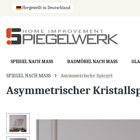
springen
Zur Hauptnavigation springen
Hergestellt in Deutschland
SPIEGEL NACH MASS
BADMÖBEL NACH MASS
GLA
SPIEGEL NACH MASS
Asymmetrische Spiegel
Asymmetrischer Kristallsp
Bildergalerie überspringen