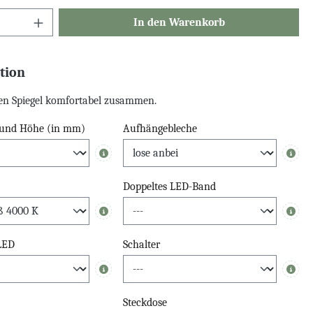
In den Warenkorb
tion
hren Spiegel komfortabel zusammen.
e und Höhe (in mm)
Aufhängebleche
Info
Info
Doppeltes LED-Band
Info
Info
 LED
Schalter
Info
Info
Steckdose