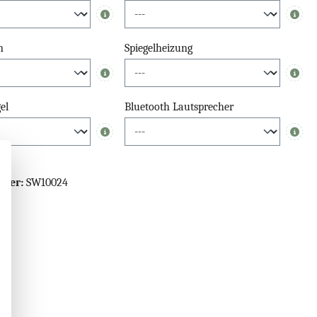
Info
Info
n
Spiegelheizung
Info
Info
el
Bluetooth Lautsprecher
Info
Info
mmer:
SW10024