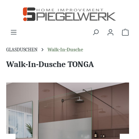
alt springen
War
GLASDUSCHEN
Walk-In-Dusche
Walk-In-Dusche TONGA
Bildergalerie überspringen