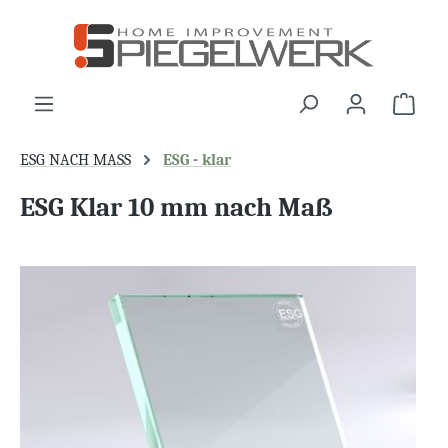
alt springen
War
ESG NACH MASS
ESG - klar
ESG Klar 10 mm nach Maß
Bildergalerie überspringen