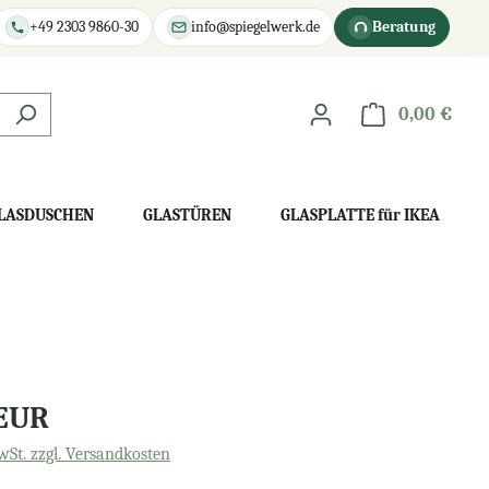
+49 2303 9860-30
info@spiegelwerk.de
Beratung
0,00 €
War
LASDUSCHEN
GLASTÜREN
GLASPLATTE für IKEA
 EUR
wSt. zzgl. Versandkosten