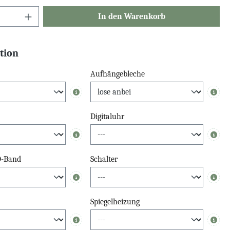
In den Warenkorb
tion
Aufhängebleche
Info
Info
Digitaluhr
Info
Info
D-Band
Schalter
Info
Info
Spiegelheizung
Info
Info