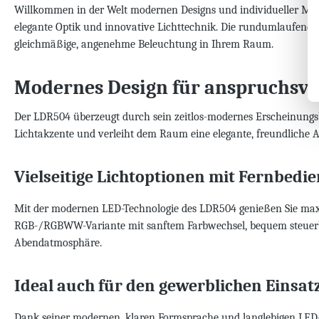
Willkommen in der Welt modernen Designs und individueller Maßa
elegante Optik und innovative Lichttechnik. Die rundumlaufende, 
gleichmäßige, angenehme Beleuchtung in Ihrem Raum.
Modernes Design für anspruchsv
Der LDR504 überzeugt durch sein zeitlos-modernes Erscheinungsbi
Lichtakzente und verleiht dem Raum eine elegante, freundliche At
Vielseitige Lichtoptionen mit Fernbedi
Mit der modernen LED-Technologie des LDR504 genießen Sie maxi
RGB-/RGBWW-Variante mit sanftem Farbwechsel, bequem steuerbar
Abendatmosphäre.
Ideal auch für den gewerblichen Einsat
Dank seiner modernen, klaren Formsprache und langlebigen LED-T