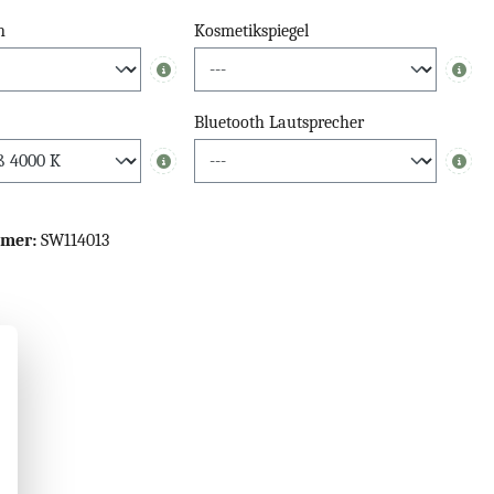
n
Kosmetikspiegel
Info
Info
Bluetooth Lautsprecher
Info
Info
mmer:
SW114013