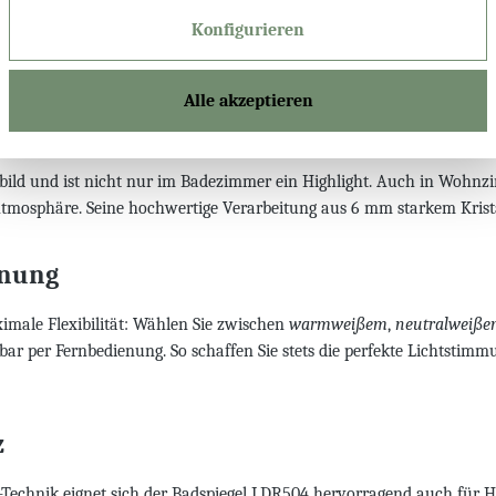
nfertigung – mit dem exklusiven Badspiegel LDR504. Dieser runde B
Konfigurieren
etwa 30 mm breite satinierte Leuchtfläche in Scratch-Surface-Optik v
Alle akzeptieren
olle Räume
ld und ist nicht nur im Badezimmer ein Highlight. Auch in Wohnzimm
mosphäre. Seine hochwertige Verarbeitung aus 6 mm starkem Kristallgl
enung
male Flexibilität: Wählen Sie zwischen
warmweißem
,
neutralweiß
 per Fernbedienung. So schaffen Sie stets die perfekte Lichtstim
z
echnik eignet sich der Badspiegel LDR504 hervorragend auch für Hot