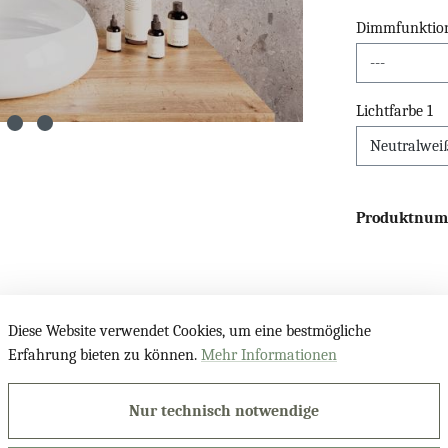
Dimmfunktio
Lichtfarbe 1
Produktnu
Diese Website verwendet Cookies, um eine bestmögliche
Erfahrung bieten zu können.
Mehr Informationen
gel LDR 504"
Nur technisch notwendige
-Beleuchtung nach Maß