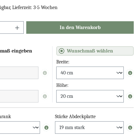
ügbar, Lieferzeit: 3-5 Wochen
In den Warenkorb
maß eingeben
Wunschmaß wählen
Breite:
Info
Info
Höhe:
Info
Info
hrank
Stärke Abdeckplatte
Info
Info