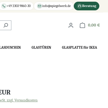
+49 2303 9860-30
info@spiegelwerk.de
Beratung
0,00 €
War
LASDUSCHEN
GLASTÜREN
GLASPLATTE für IKEA
 EUR
wSt. zzgl. Versandkosten