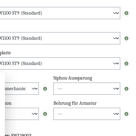
Info
Info
platte
Info
el
Siphon-Aussparung
Info
Info
Siphon
Bohrung für Armatur
Info
Info
mmer:
SW128003