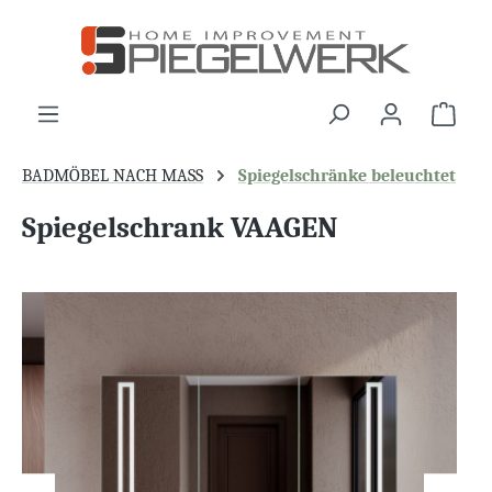
alt springen
War
BADMÖBEL NACH MASS
Spiegelschränke beleuchtet
Spiegelschrank VAAGEN
Bildergalerie überspringen