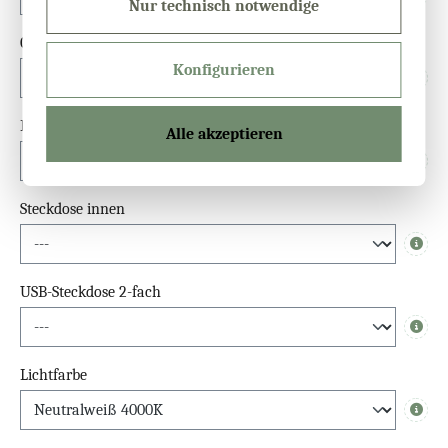
Info
Nur technisch notwendige
Glastür Überstand (unten)
Konfigurieren
Info
Einlegeböden (Fach × Stück)
Alle akzeptieren
Info
Steckdose innen
Info
USB-Steckdose 2-fach
Info
Lichtfarbe
Info