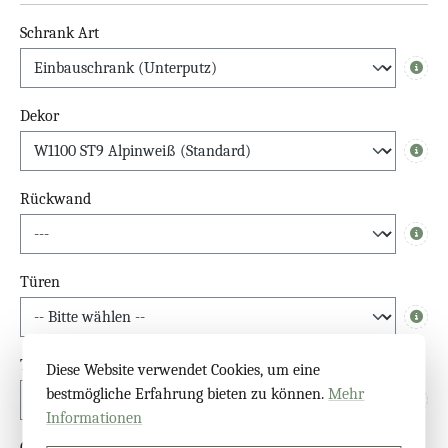
Schrank Art
Info
Dekor
Info
Rückwand
Info
Türen
Info
Türgriffe Spiegelschrank
Diese Website verwendet Cookies, um eine
bestmögliche Erfahrung bieten zu können.
Mehr
Info
Informationen
Glastür Überstand (oben)