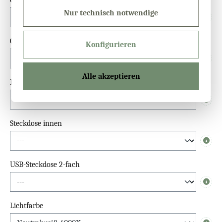
Nur technisch notwendige
Info
Glastür Überstand (unten)
Konfigurieren
Info
Alle akzeptieren
Einlegeböden (Fach × Stück)
Info
Steckdose innen
Info
USB-Steckdose 2-fach
Info
Lichtfarbe