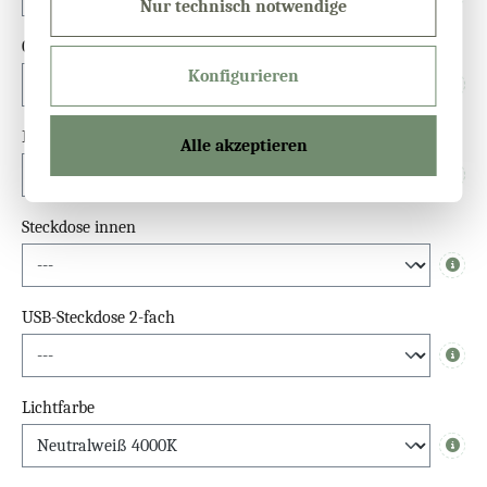
Info
Nur technisch notwendige
Glastür Überstand (unten)
Konfigurieren
Info
Einlegeböden (Fach × Stück)
Alle akzeptieren
Info
Steckdose innen
Info
USB-Steckdose 2-fach
Info
Lichtfarbe
Info