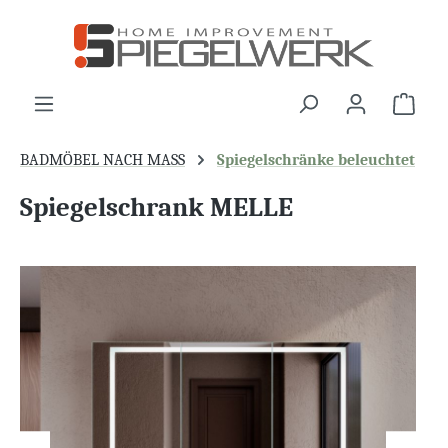
alt springen
War
BADMÖBEL NACH MASS
Spiegelschränke beleuchtet
Spiegelschrank MELLE
Bildergalerie überspringen