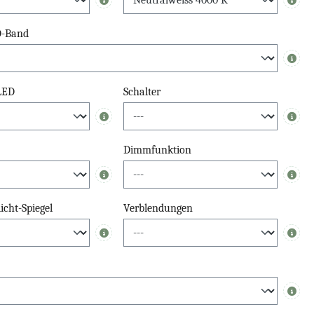
Info
Info
D-Band
Info
 LED
Schalter
Info
Info
Dimmfunktion
Info
Info
cht-Spiegel
Verblendungen
Info
Info
Info