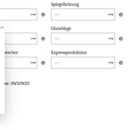
Spiegelheizung
Info
Info
el
Glasablage
Info
Info
tsprecher
Expressproduktion
Info
Info
mmer:
SW109037