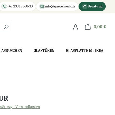
+49 2303 9860-30
info@spiegelwerk.de
Beratung
0,00 €
War
LASDUSCHEN
GLASTÜREN
GLASPLATTE für IKEA
EUR
wSt. zzgl. Versandkosten