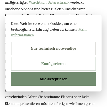
maßgefertigter
Waschtisch Unterschrank
verdeckt
unschöne Siphons und bietet zugleich unsichtbaren
Stauraum für Ihre täglichen Pflegeutensilien. Wenn Sie in
die Höhe bauen möchten, ist ein
Bad Hochschrank
die
Diese Website verwendet Cookies, um eine
perfekte Wahl. Er lässt sich selbst in schmale Nischen
bestmögliche Erfahrung bieten zu können.
Mehr
Informationen
integrieren und ist das ideale Badmöbel nach Maß für
die Unterbringung von Handtüchern oder Bademänteln.
Nur technisch notwendige
Spiegelschränke für Komfort und
Beleuchtung
Konfigurieren
Ein cleveres Badezimmer kombiniert Stauraum mit
Funktion. Mit einem
Beleuchtete Spiegelschränke
sorgen
Alle akzeptieren
Sie für hervorragendes Licht beim Schminken oder
Rasieren, während Pflegeprodukte unsichtbar
verschwinden. Wenn Sie bestimmte Flacons oder Deko-
Elemente präsentieren möchten, fertigen wir Ihnen gerne